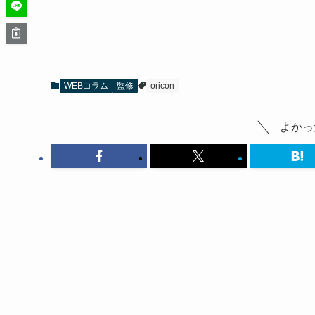
WEBコラム
監修
oricon
よかっ