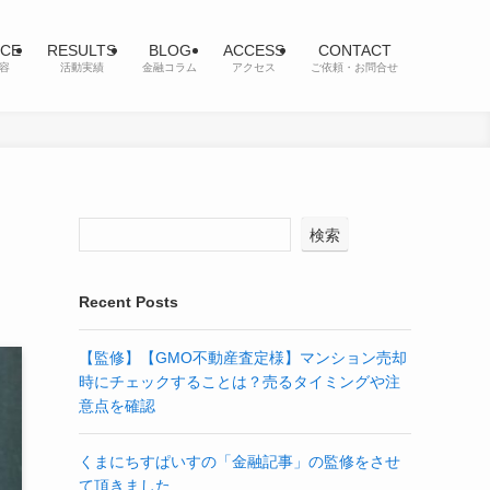
ICE
RESULTS
BLOG
ACCESS
CONTACT
容
活動実績
金融コラム
アクセス
ご依頼・お問合せ
検索
Recent Posts
【監修】【GMO不動産査定様】マンション売却
時にチェックすることは？売るタイミングや注
意点を確認
くまにちすぱいすの「金融記事」の監修をさせ
て頂きました